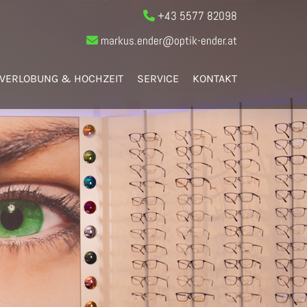
+43 5577 82098

markus.ender@optik-ender.at

VERLOBUNG & HOCHZEIT
SERVICE
KONTAKT