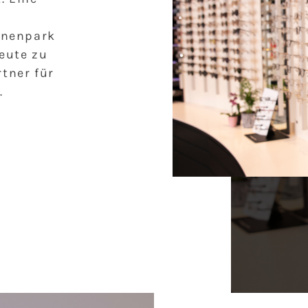
inenpark
eute zu
tner für
.