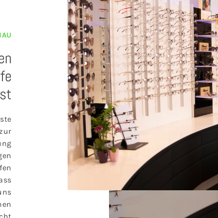
NAU
en
lfe
sst
ste
zur
gung
gen
fen
dass
 uns
chen
cht