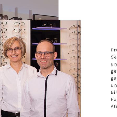
Pr
Se
un
ge
ga
un
Ei
Fü
At